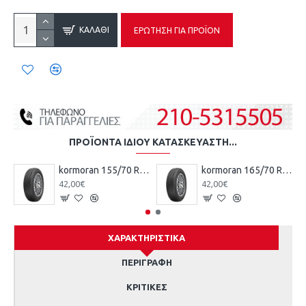
ΚΑΛΆΘΙ
ΕΡΏΤΗΣΗ ΓΙΑ ΠΡΟΪΌΝ
ΠΡΟΪΌΝΤΑ ΊΔΙΟΥ ΚΑΤΑΣΚΕΥΑΣΤΉ...
kormoran 155/70 R13 75T TL ROAD KO
kormoran 165/70 R13 79T TL ROAD KO
42,00€
42,00€
ΧΑΡΑΚΤΗΡΙΣΤΙΚΆ
ΠΕΡΙΓΡΑΦΉ
ΚΡΙΤΙΚΈΣ