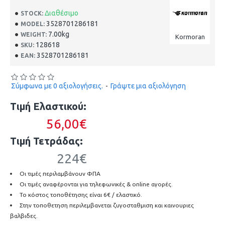
Διαθέσιμο
STOCK:
3528701286181
MODEL:
7.00kg
WEIGHT:
Kormoran
128618
SKU:
3528701286181
EAN:
Σύμφωνα με 0 αξιολογήσεις.
-
Γράψτε μια αξιολόγηση
Τιμή Ελαστικού:
56,00€
Τιμή Τετράδας:
224€
Οι τιμές περιλαμβάνουν ΦΠΑ
Οι τιμές αναφέρονται για τηλεφωνικές & online αγορές.
Το κόστος τοποθέτησης είναι 6€ / ελαστικό.
Στην τοποθετηση περιλεμβανεται ζυγοσταθμιση και καινουριες
βαλβιδες.