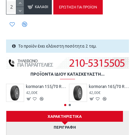
ΚΑΛΆΘΙ
ΕΡΏΤΗΣΗ ΓΙΑ ΠΡΟΪΌΝ
Το προϊόν έχει ελάχιστη ποσότητα 2 τεμ.
ΠΡΟΪΌΝΤΑ ΊΔΙΟΥ ΚΑΤΑΣΚΕΥΑΣΤΉ...
kormoran 155/70 R13 75T TL ROAD KO
kormoran 165/70 R13 79T TL ROAD KO
42,00€
42,00€
ΧΑΡΑΚΤΗΡΙΣΤΙΚΆ
ΠΕΡΙΓΡΑΦΉ