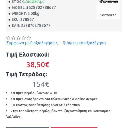
Διαθέσιμο
STOCK:
3528702788677
MODEL:
5.00kg
WEIGHT:
Kormoran
278867
SKU:
3528702788677
EAN:
Σύμφωνα με 0 αξιολογήσεις.
-
Γράψτε μια αξιολόγηση
Τιμή Ελαστικού:
38,50€
Τιμή Τετράδας:
154€
Οι τιμές περιλαμβάνουν ΦΠΑ
Οι τιμές αναφέρονται για τηλεφωνικές & online αγορές.
Το κόστος τοποθέτησης είναι 6€ / ελαστικό.
Στην τοποθετηση περιλεμβανεται ζυγοσταθμιση και καινουριες
βαλβιδες.