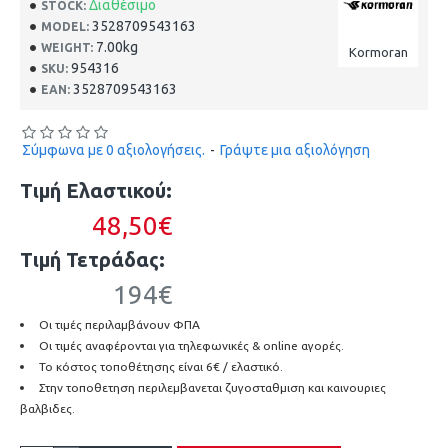
Διαθέσιμο
STOCK:
3528709543163
MODEL:
7.00kg
WEIGHT:
Kormoran
954316
SKU:
3528709543163
EAN:
Σύμφωνα με 0 αξιολογήσεις.
-
Γράψτε μια αξιολόγηση
Τιμή Ελαστικού:
48,50€
Τιμή Τετράδας:
194€
Οι τιμές περιλαμβάνουν ΦΠΑ
Οι τιμές αναφέρονται για τηλεφωνικές & online αγορές.
Το κόστος τοποθέτησης είναι 6€ / ελαστικό.
Στην τοποθετηση περιλεμβανεται ζυγοσταθμιση και καινουριες
βαλβιδες.