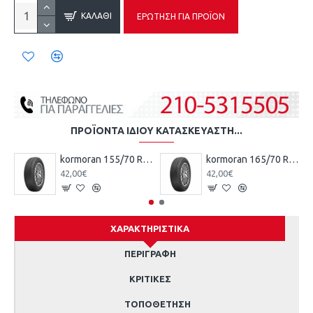
ΚΑΛΆΘΙ
ΕΡΏΤΗΣΗ ΓΙΑ ΠΡΟΪΌΝ
ΠΡΟΪΌΝΤΑ ΊΔΙΟΥ ΚΑΤΑΣΚΕΥΑΣΤΉ...
kormoran 155/70 R13 75T TL ROAD KO
kormoran 165/70 R13 79T TL ROAD KO
42,00€
42,00€
ΧΑΡΑΚΤΗΡΙΣΤΙΚΆ
ΠΕΡΙΓΡΑΦΉ
ΚΡΙΤΙΚΈΣ
ΤΟΠΟΘΈΤΗΣΗ