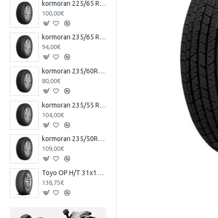
kormoran 225/65 R17 106H EXTRA LOAD TL SUV SUMMER KO
100,00€
kormoran 235/65 R17 104V TL SUV SUMMER KO
94,00€
kormoran 235/60R17 102V TL SUV SUMMER KO
80,00€
kormoran 235/55 R17 103V EXTRA LOAD TL SUV SUMMER KO
104,00€
kormoran 235/50R18 97V TL SUV SUMMER KO
109,00€
Toyo ΟΡ Η/Τ 31x10.50 R 15 109S
138,75€