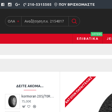
210-5315505
ΠΟΥ ΒΡΙΣΚΌΜΑΣΤΕ
ΟΛΑ
OFFERS
ΕΠΙΒΑΤΙΚΆ
JE
ΚΑΤΌΠΙΝ ΠΑΡΑΓΓΕΛΊΑΣ
ΔΕΊΤΕ ΑΚΌΜΑ...
kormoran 205/70R15 96H TL SUV SUMMER KO
75,00€