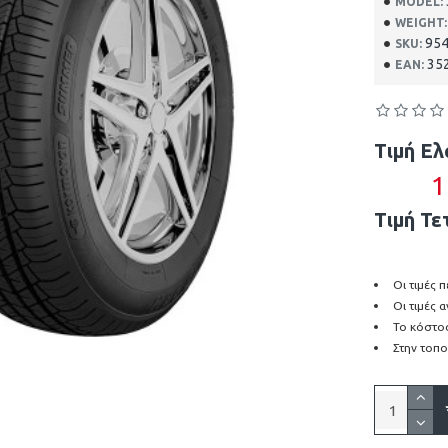
MODEL:
WEIGHT:
95
SKU:
35
EAN:
Τιμή Ελ
1
Τιμή Τε
Οι τιμές
Οι τιμές 
Το κόστος
Στην τοπο