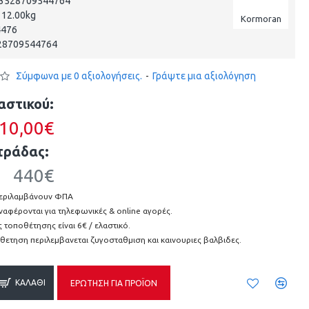
3528709544764
12.00kg
Kormoran
4476
28709544764
Σύμφωνα με 0 αξιολογήσεις.
-
Γράψτε μια αξιολόγηση
αστικού:
10,00€
τράδας:
440€
 περιλαμβάνουν ΦΠΑ
αναφέρονται για τηλεφωνικές & online αγορές.
 τοποθέτησης είναι 6€ / ελαστικό.
θετηση περιλεμβανεται ζυγοσταθμιση και καινουριες βαλβιδες.
ΚΑΛΆΘΙ
ΕΡΏΤΗΣΗ ΓΙΑ ΠΡΟΪΌΝ