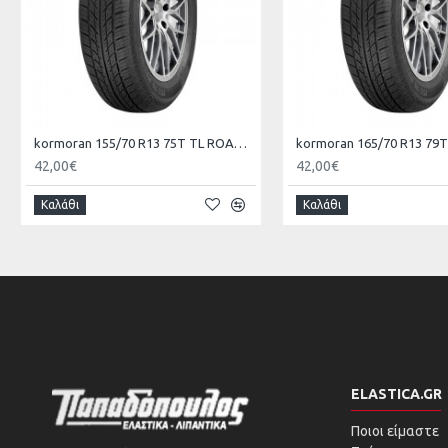
kormoran 155/70 R13 75T TL ROAD KO
42,00€
42,00€
Καλάθι
Καλάθι
ELASTICA.GR
Ποιοι είμαστε