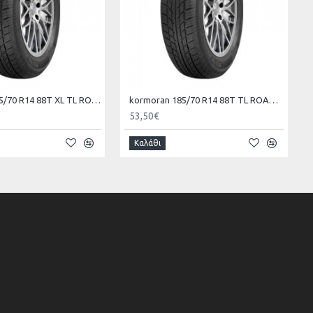
kormoran 175/70 R14 88T XL TL ROAD KO
kormoran 185/70 R14 88T TL ROAD KO
53,50€
Καλάθι