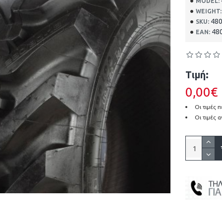
MODEL:
WEIGHT:
48
SKU:
48
EAN:
Τιμή:
0,00€
Οι τιμές
Οι τιμές 