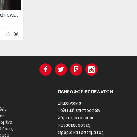
Michelin 12.5-18 (340/80-18) POWER CL 12PR TL
ΠΛΗΡΟΦΟΡΊΕΣ ΠΕΛΑΤΏΝ
Επικοινωνία
λής
Πολιτική επιστροφών
ής
Χάρτης Ιστότοπου
δομένα
Κατασκευαστές
θέσεις
Ωράριο καταστήματος
 μου