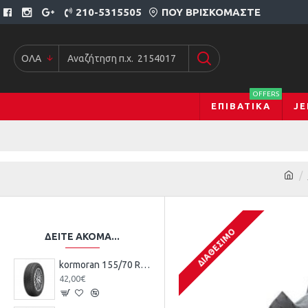
210-5315505
ΠΟΥ ΒΡΙΣΚΌΜΑΣΤΕ
ΟΛΑ
OFFERS
ΕΠΙΒΑΤΙΚΆ
JE
ΔΙΑΘΈΣΙΜΟ
ΔΕΊΤΕ ΑΚΌΜΑ...
kormoran 155/70 R13 75T TL ROAD KO
42,00€