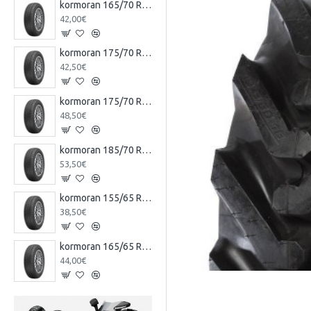
kormoran 165/70 R13 79T TL ROAD KO
42,00€
kormoran 175/70 R13 82T TL ROAD KO
42,50€
kormoran 175/70 R14 88T XL TL ROAD KO
48,50€
kormoran 185/70 R14 88T TL ROAD KO
53,50€
kormoran 155/65 R14 75T TL ROAD KO
38,50€
kormoran 165/65 R14 79T TL ROAD KO
44,00€