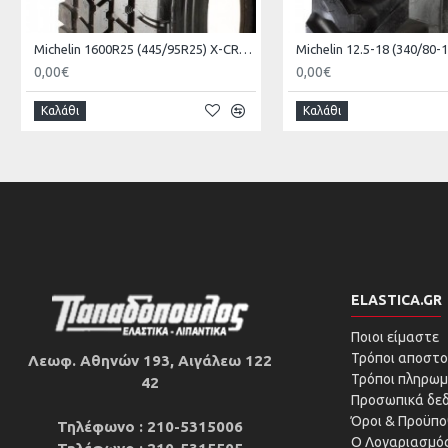
Michelin 1600R25 (445/95R25) X-CRANE
0,00€
0,00€
Καλάθι
Καλάθι
ELASTICA.GR
Ποιοι είμαστε
Τρόποι αποστο
Λεωφ. Αθηνών 193, Αιγάλεω 122
Τρόποι πληρωμ
42
Προσωπικά δε
Όροι & Προϋπο
Τηλέφωνο : 210-5315006
Ο Λογαριασμός