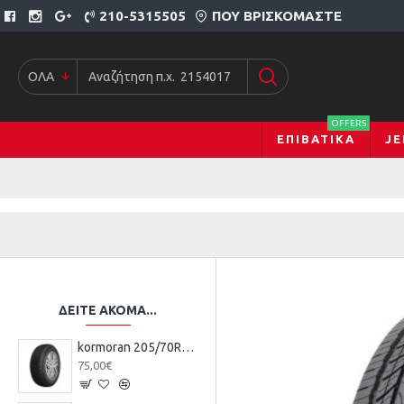
210-5315505
ΠΟΥ ΒΡΙΣΚΌΜΑΣΤΕ
ΟΛΑ
OFFERS
ΕΠΙΒΑΤΙΚΆ
JE
ΔΕΊΤΕ ΑΚΌΜΑ...
kormoran 205/70R15 96H TL SUV SUMMER KO
75,00€