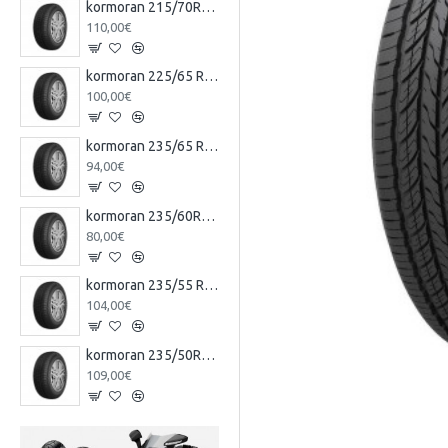
kormoran 215/70R16 100H TL SUV SUMMER KO
110,00€
kormoran 225/65 R17 106H EXTRA LOAD TL SUV SUMMER KO
100,00€
kormoran 235/65 R17 104V TL SUV SUMMER KO
94,00€
kormoran 235/60R17 102V TL SUV SUMMER KO
80,00€
kormoran 235/55 R17 103V EXTRA LOAD TL SUV SUMMER KO
104,00€
kormoran 235/50R18 97V TL SUV SUMMER KO
109,00€