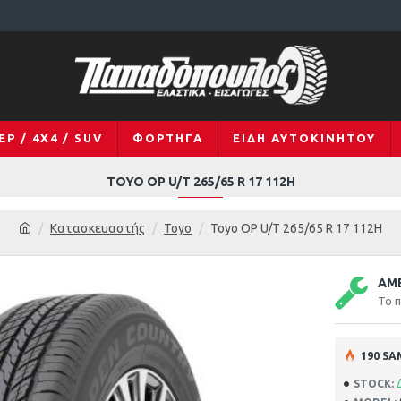
EP / 4X4 / SUV
ΦΟΡΤΗΓΆ
ΕΊΔΗ ΑΥΤΟΚΙΝΉΤΟΥ
TOYO ΟΡ U/Τ 265/65 R 17 112H
Κατασκευαστής
Toyo
Toyo ΟΡ U/Τ 265/65 R 17 112H
ΆΜ
Το π
190 SA
STOCK: