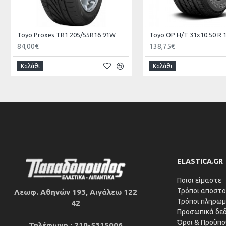
Toyo Ρroxes TR1 205/55R16 91W
Toyo ΟΡ Η/Τ 31x10.50 R 
84,00€
138,75€
Καλάθι
Καλάθι
ELASTICA.GR
Ποιοι είμαστε
Τρόποι αποστο
Λεωφ. Αθηνών 193, Αιγάλεω 122
Τρόποι πληρωμ
42
Προσωπικά δε
Όροι & Προϋπο
Τηλέφωνο : 210-5315006