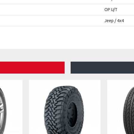
ΟΡ U/Τ
Jeep / 4x4