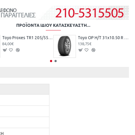
ΠΡΟΪΌΝΤΑ ΊΔΙΟΥ ΚΑΤΑΣΚΕΥΑΣΤΉ...
Toyo Ρroxes TR1 205/55R16 91W
Toyo ΟΡ Η/Τ 31x10.50 R 15 109S
84,00€
138,75€
2H