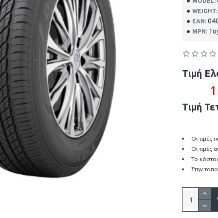
MODEL:
WEIGHT:
04
EAN:
To
MPN:
Τιμή Ελ
1
Τιμή Τε
Οι τιμές
Οι τιμές 
Το κόστος
Στην τοπο