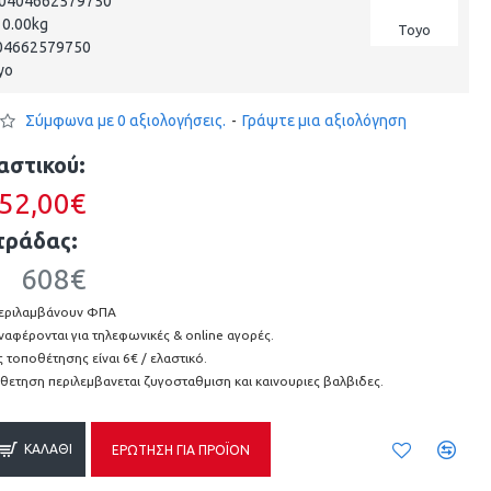
0404662579750
0.00kg
Toyo
04662579750
yo
Σύμφωνα με 0 αξιολογήσεις.
-
Γράψτε μια αξιολόγηση
αστικού:
52,00€
τράδας:
608€
 περιλαμβάνουν ΦΠΑ
αναφέρονται για τηλεφωνικές & online αγορές.
 τοποθέτησης είναι 6€ / ελαστικό.
θετηση περιλεμβανεται ζυγοσταθμιση και καινουριες βαλβιδες.
ΚΑΛΆΘΙ
ΕΡΏΤΗΣΗ ΓΙΑ ΠΡΟΪΌΝ