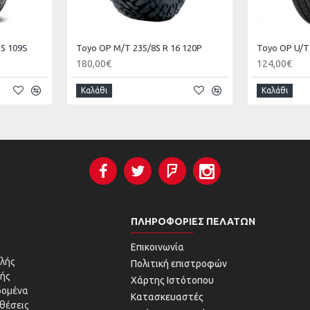
15 109S
Toyo ΟΡ M/Τ 235/85 R 16 120P
Toyo ΟΡ U/Τ 
180,00€
124,00€
Καλάθι
Καλάθι
ΠΛΗΡΟΦΟΡΊΕΣ ΠΕΛΑΤΏΝ
Επικοινωνία
λής
Πολιτική επιστροφών
ής
Χάρτης Ιστότοπου
δομένα
Κατασκευαστές
θέσεις