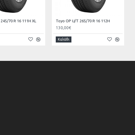
245/70 R 16 111H XL
Toyo ΟΡ U/Τ 265/70 R 16 112H
130,00€
Καλάθι