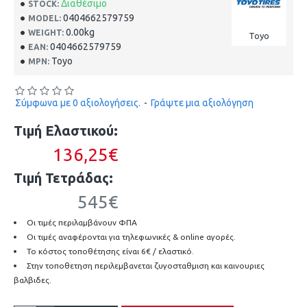
Διαθέσιμο
STOCK:
0404662579759
MODEL:
0.00kg
WEIGHT:
Toyo
0404662579759
EAN:
Toyo
MPN:
Σύμφωνα με 0 αξιολογήσεις.
-
Γράψτε μια αξιολόγηση
Τιμή Ελαστικού:
136,25€
Τιμή Τετράδας:
545€
Οι τιμές περιλαμβάνουν ΦΠΑ
Οι τιμές αναφέρονται για τηλεφωνικές & online αγορές.
Το κόστος τοποθέτησης είναι 6€ / ελαστικό.
Στην τοποθετηση περιλεμβανεται ζυγοσταθμιση και καινουριες
βαλβιδες.