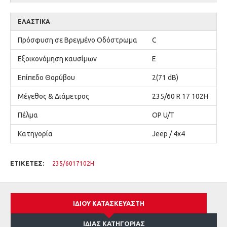
ΕΛΑΣΤΙΚΆ
Πρόσφυση σε Βρεγμένο Οδόστρωμα
C
Εξοικονόμηση καυσίμων
E
Επίπεδο Θορύβου
2(71 dB)
Μέγεθος & Διάμετρος
235/60 R 17 102Η
Πέλμα
ΟΡ U/Τ
Κατηγορία
Jeep / 4x4
ΕΤΙΚΈΤΕΣ:
235/6017102Η
ΊΔΙΟΥ ΚΑΤΑΣΚΕΥΑΣΤΉ
ΊΔΙΑΣ ΚΑΤΗΓΟΡΊΑΣ