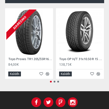
ΔΙΑΘΈΣΙΜΟ
Toyo Ρroxes TR1 205/55R16 91W
Toyo ΟΡ Η/Τ 31x10.50 R 15 109S
84,00€
138,75€
Καλάθι
Καλάθι