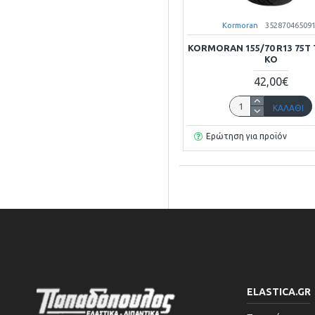
Kormoran
35287046509
KORMORAN 155/70 R13 75T
KO
42,00€
ΚΑΛΆΘΙ
Ερώτηση για προϊόν
ELASTICA.GR