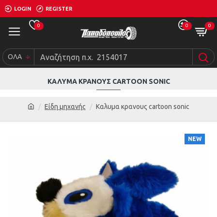
LOGIN
REGISTER
0
0
0
ΟΛΑ
ΚΑΛΥΜΑ ΚΡΑΝΟΥΣ CARTOON SONIC
Είδη μηχανής
Καλυμα κρανους cartoon sonic
NEW