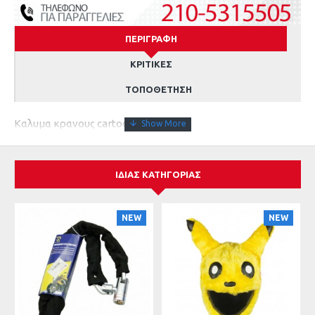
ΠΕΡΙΓΡΑΦΉ
ΚΡΙΤΙΚΈΣ
ΤΟΠΟΘΈΤΗΣΗ
Καλυμα κρανους cartoon sonic
ΊΔΙΑΣ ΚΑΤΗΓΟΡΊΑΣ
NEW
NEW