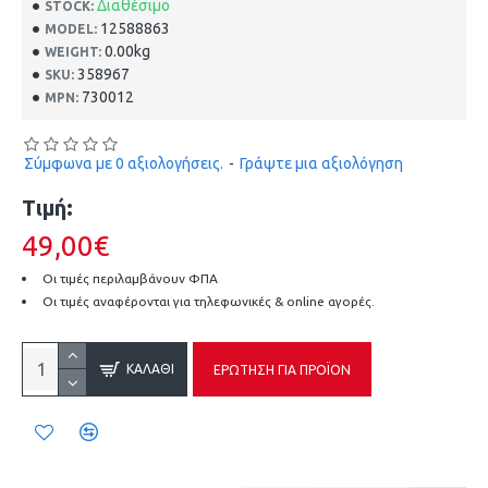
Διαθέσιμο
STOCK:
12588863
MODEL:
0.00kg
WEIGHT:
358967
SKU:
730012
MPN:
Σύμφωνα με 0 αξιολογήσεις.
-
Γράψτε μια αξιολόγηση
Τιμή:
49,00€
Οι τιμές περιλαμβάνουν ΦΠΑ
Οι τιμές αναφέρονται για τηλεφωνικές & online αγορές.
ΚΑΛΆΘΙ
ΕΡΏΤΗΣΗ ΓΙΑ ΠΡΟΪΌΝ