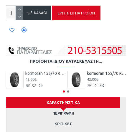
ΚΑΛΆΘΙ
ΕΡΏΤΗΣΗ ΓΙΑ ΠΡΟΪΌΝ
ΠΡΟΪΌΝΤΑ ΊΔΙΟΥ ΚΑΤΑΣΚΕΥΑΣΤΉ...
kormoran 155/70 R13 75T TL ROAD KO
kormoran 165/70 R13 79T TL ROAD KO
42,00€
42,00€
ΧΑΡΑΚΤΗΡΙΣΤΙΚΆ
ΠΕΡΙΓΡΑΦΉ
ΚΡΙΤΙΚΈΣ