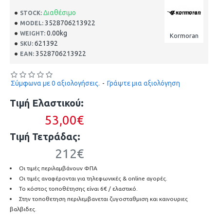
Διαθέσιμο
STOCK:
3528706213922
MODEL:
0.00kg
WEIGHT:
Kormoran
621392
SKU:
3528706213922
EAN:
Σύμφωνα με 0 αξιολογήσεις.
-
Γράψτε μια αξιολόγηση
Τιμή Ελαστικού:
53,00€
Τιμή Τετράδας:
212€
Οι τιμές περιλαμβάνουν ΦΠΑ
Οι τιμές αναφέρονται για τηλεφωνικές & online αγορές.
Το κόστος τοποθέτησης είναι 6€ / ελαστικό.
Στην τοποθετηση περιλεμβανεται ζυγοσταθμιση και καινουριες
βαλβιδες.